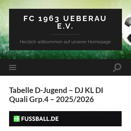
FC 1963 UEBERAU
E.V.
Herzlich willkommen auf unserer Homepage
Suchfe
Mobile-
ein-/a
Menü
ein-/ausblenden
Tabelle D-Jugend – DJ KL DI
Quali Grp.4 – 2025/2026