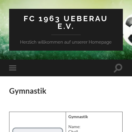
FC 1963 UEBERAU
E.V.
Herzlich willkommen auf unserer Homepage
Suchfe
Mobile-
ein-/a
Menü
ein-/ausblenden
Gymnastik
Gymnastik
Name:
Chall