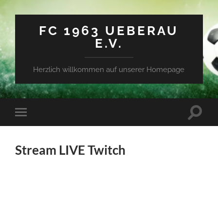
FC 1963 UEBERAU
E.V.
Herzlich willkommen auf unserer Homepage
Suchfe
Mobile-
ein-/a
Menü
ein-/ausblenden
Stream LIVE Twitch