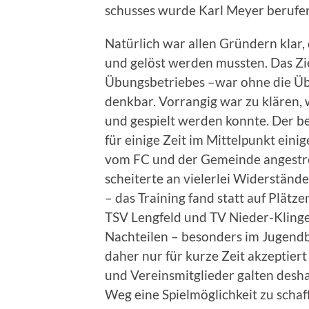
schusses wurde Karl Meyer berufe
Natürlich war allen Gründern klar
und gelöst werden mussten. Das Zi
Übungsbetriebes –war ohne die Üb
denkbar. Vorrangig war zu klären,
und gespielt werden konnte. Der b
für einige Zeit im Mittelpunkt ein
vom FC und der Gemeinde angestre
scheiterte an vielerlei Widerständ
– das Training fand statt auf Plät
TSV Lengfeld und TV Nieder-Kling
Nachteilen – besonders im Jugendb
daher nur für kurze Zeit akzeptier
und Vereinsmitglieder galten desha
Weg eine Spielmöglichkeit zu scha