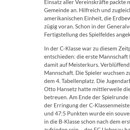
Einsatz aller Vereinskräfte packt
Gemeinde an. Hilfreich und zugleic
amerikanischen Einheit, die Erdbe
zügig voran. Schon in der General
Fertigstellung des Spielfeldes ang
In der C-Klasse war zu diesem Zeit
entschieden: die erste Mannschaft 
damit auf Meisterkurs. Verblüffend
Mannschaft. Die Spieler wuchsen z
dem 4. Tabellenplatz. Die Jugendar
Otto Hansetz hatte mittlerweile 
betreuen. Am Ende der Spielrunde 
der Erringung der C-Klassenmeister
und 47:5 Punkten wurde ein souver
in die B-Klasse schon nach dem ers
zufrieden sein – der FC Ueberau hat