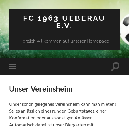
FC 1963 UEBERAU
E.V.
Herzlich willkommen auf unserer Homepage
Suchfe
Mobile-
ein-/a
Menü
ein-/ausblenden
Unser Vereinsheim
Unser schön gelegenes Vereinsheim kann man mieten!
Sei es anlässlich eines runden Geburtstages, einer
Konfirmation oder aus sonstigen Anlässen.
Automatisch dabei ist unser Biergarten mit