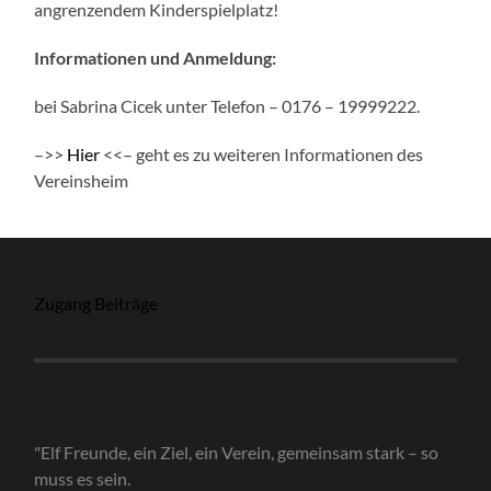
angrenzendem Kinderspielplatz!
Informationen und Anmeldung:
bei Sabrina Cicek unter Telefon – 0176 – 19999222.
–>>
Hier
<<– geht es zu weiteren Informationen des
Vereinsheim
Zugang Beiträge
"Elf Freunde, ein Ziel, ein Verein, gemeinsam stark – so
muss es sein.