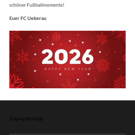
schöner Fußballmomente!
Euer FC Ueberau
Zugang Beiträge