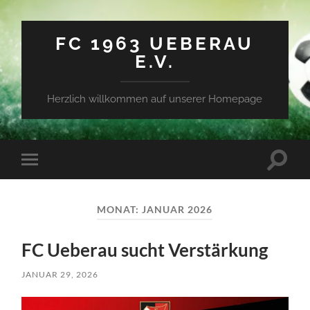
FC 1963 UEBERAU
E.V.
Herzlich willkommen auf unserer Homepage
Suchfe
Mobile-
ein-/a
Menü
ein-/ausblenden
MONAT:
JANUAR 2026
FC Ueberau sucht Verstärkung
JANUAR 29, 2026