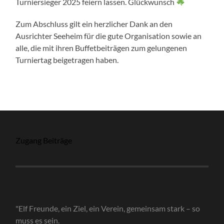
Turniersieger 2025 feiern lassen. Glückwunsch
Zum Abschluss gilt ein herzlicher Dank an den
Ausrichter Seeheim für die gute Organisation sowie an
alle, die mit ihren Buffetbeiträgen zum gelungenen
Turniertag beigetragen haben.
Zugang Beiträge
"Elf Freunde, ein Ziel, ein Verein, gemeinsam stark – so
muss es sein.