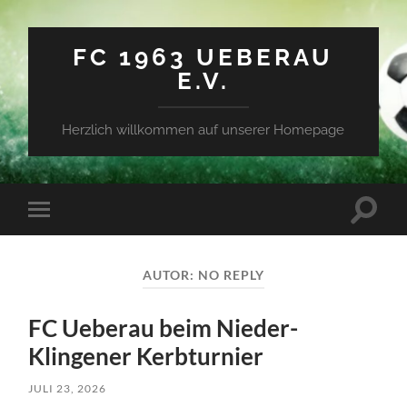
FC 1963 UEBERAU
E.V.
Herzlich willkommen auf unserer Homepage
Suchfe
Mobile-
ein-/a
Menü
ein-/ausblenden
AUTOR:
NO REPLY
FC Ueberau beim Nieder-
Klingener Kerbturnier
JULI 23, 2026