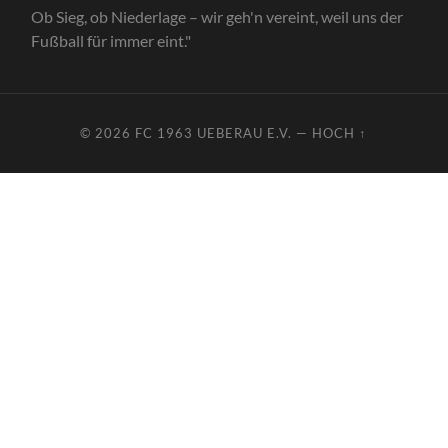
Ob Sieg, ob Niederlage – wir geh'n vereint, weil uns der
Fußball für immer eint."
© 2026
FC 1963 UEBERAU E.V.
—
HOCH ↑