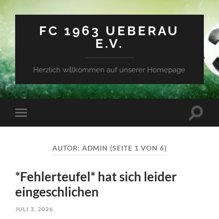
FC 1963 UEBERAU
E.V.
Herzlich willkommen auf unserer Homepage
Suchfe
Mobile-
ein-/a
Menü
ein-/ausblenden
AUTOR:
ADMIN
(SEITE 1 VON 6)
*Fehlerteufel* hat sich leider
eingeschlichen
JULI 3, 2026