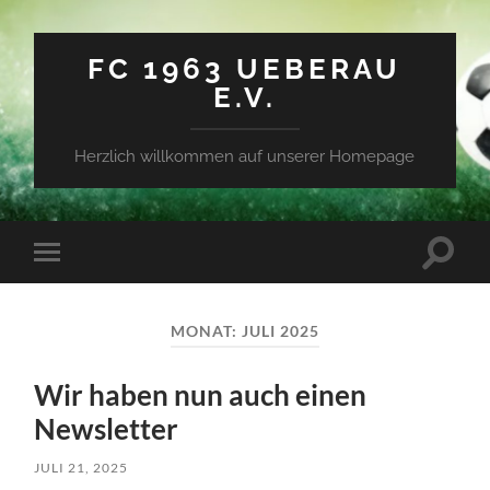
FC 1963 UEBERAU
E.V.
Herzlich willkommen auf unserer Homepage
Suchfe
Mobile-
ein-/a
Menü
ein-/ausblenden
MONAT:
JULI 2025
Wir haben nun auch einen
Newsletter
JULI 21, 2025