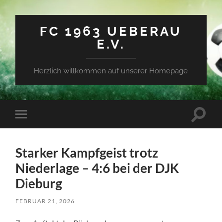
FC 1963 UEBERAU
E.V.
Herzlich willkommen auf unserer Homepage
Suchfe
Mobile-
ein-/a
Menü
ein-/ausblenden
Starker Kampfgeist trotz
Niederlage – 4:6 bei der DJK
Dieburg
FEBRUAR 21, 2026