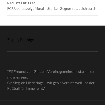
NÄCHSTER BEITRAG
FC Ueberau zeigt Moral – Starker Gegner setzt sich durch
Zugang Beiträge
"Elf Freunde, ein Ziel, ein Verein, gemeinsam stark – so
muss es sein.
Ob Sieg, ob Niederlage – wir geh'n vereint, weil uns der
Fußball für immer eint."