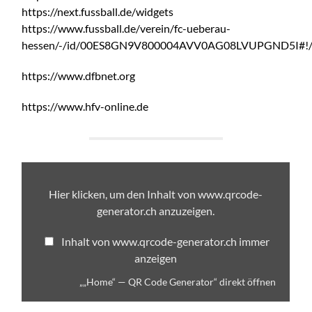
https://next.fussball.de/widgets
https://www.fussball.de/verein/fc-ueberau-
hessen/-/id/00ES8GN9V800004AVV0AG08LVUPGND5I#!
https://www.dfbnet.org
https://www.hfv-online.de
„„Home“
—
QR
Hier klicken, um den Inhalt von www.qrcode-
Code
generator.ch anzuzeigen.
Generator“
von
www.qrcode-
Inhalt von www.qrcode-generator.ch immer
generator.ch
anzeigen
anzeigen
„„Home“ — QR Code Generator“ direkt öffnen